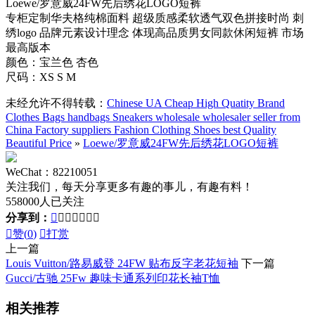
Loewe/罗意威24FW先后绣花LOGO短裤
专柜定制华夫格纯棉面料 超级质感柔软透气双色拼接时尚 刺
绣logo 品牌元素设计理念 体现高品质男女同款休闲短裤 市场
最高版本
颜色：宝兰色 杏色
尺码：XS S M
未经允许不得转载：
Chinese UA Cheap High Quatity Brand
Clothes Bags handbags Sneakers wholesale wholesaler seller from
China Factory suppliers Fashion Clothing Shoes best Quality
Beautiful Price
»
Loewe/罗意威24FW先后绣花LOGO短裤
WeChat：82210051
关注我们，每天分享更多有趣的事儿，有趣有料！
558000人已关注
分享到：








赞(
0
)

打赏
上一篇
Louis Vuitton/路易威登 24FW 贴布反字老花短袖
下一篇
Gucci/古驰 25Fw 趣味卡通系列印花长袖T恤
相关推荐