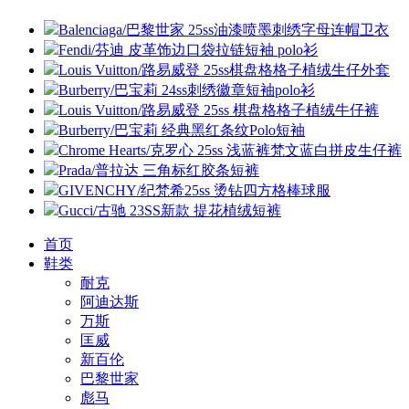
Balenciaga/巴黎世家 25ss油漆喷墨刺绣字母连帽卫衣
Fendi/芬迪 皮革饰边口袋拉链短袖 polo衫
Louis Vuitton/路易威登 25ss棋盘格格子植绒生仔外套
Burberry/巴宝莉 24ss刺绣徽章短袖polo衫
Louis Vuitton/路易威登 25ss 棋盘格格子植绒牛仔裤
Burberry/巴宝莉 经典黑红条纹Polo短袖
Chrome Hearts/克罗心 25ss 浅蓝裤梵文蓝白拼皮生仔裤
Prada/普拉达 三角标红胶条短裤
GIVENCHY/纪梵希25ss 烫钻四方格棒球服
Gucci/古驰 23SS新款 提花植绒短裤
首页
鞋类
耐克
阿迪达斯
万斯
匡威
新百伦
巴黎世家
彪马