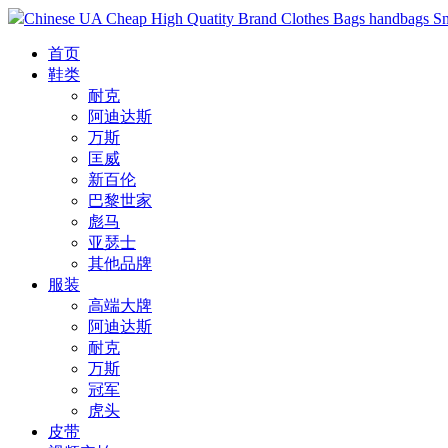
Chinese UA Cheap High Quatity Brand Clothes Bags handbags Sneak
首页
鞋类
耐克
阿迪达斯
万斯
匡威
新百伦
巴黎世家
彪马
亚瑟士
其他品牌
服装
高端大牌
阿迪达斯
耐克
万斯
冠军
虎头
皮带