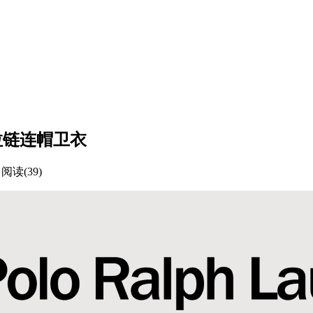
绣拉链连帽卫衣
阅读(39)