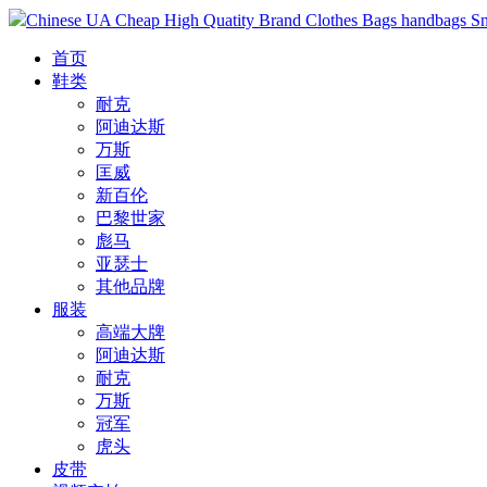
Chinese UA Cheap High Quatity Brand Clothes Bags handbags Sneak
首页
鞋类
耐克
阿迪达斯
万斯
匡威
新百伦
巴黎世家
彪马
亚瑟士
其他品牌
服装
高端大牌
阿迪达斯
耐克
万斯
冠军
虎头
皮带