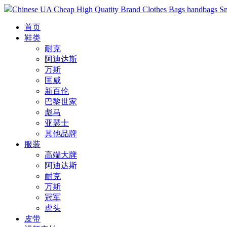
Chinese UA Cheap High Quatity Brand Clothes Bags handbags Sneak
首页
鞋类
耐克
阿迪达斯
万斯
匡威
新百伦
巴黎世家
彪马
亚瑟士
其他品牌
服装
高端大牌
阿迪达斯
耐克
万斯
冠军
虎头
皮带