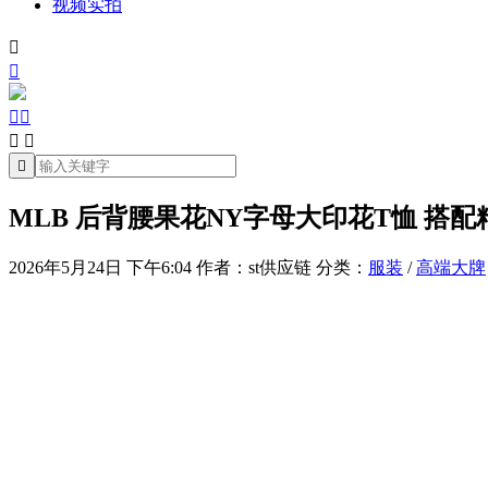
视频实拍







MLB 后背腰果花NY字母大印花T恤 搭
2026年5月24日 下午6:04
作者：st供应链
分类：
服装
/
高端大牌