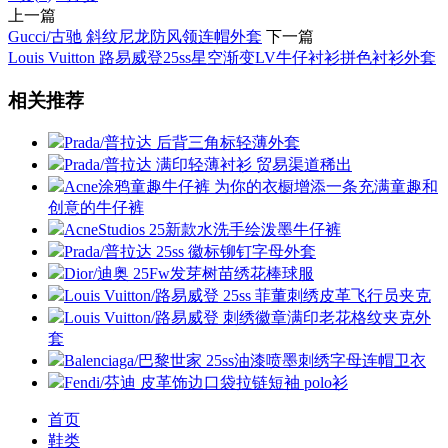
上一篇
Gucci/古驰 斜纹尼龙防风领连帽外套
下一篇
Louis Vuitton 路易威登25ss星空渐变LV牛仔衬衫拼色衬衫外套
相关推荐
Prada/普拉达 后背三角标轻薄外套
Prada/普拉达 满印轻薄衬衫 贸易渠道稀出
Acne涂鸦童趣牛仔裤 为你的衣橱增添一条充满童趣和
创意的牛仔裤
AcneStudios 25新款水洗手绘泼墨牛仔裤
Prada/普拉达 25ss 徽标铆钉字母外套
Dior/迪奥 25Fw发芽树苗绣花棒球服
Louis Vuitton/路易威登 25ss 菲董刺绣皮革飞行员夹克
Louis Vuitton/路易威登 刺绣徽章满印老花格纹夹克外
套
Balenciaga/巴黎世家 25ss油漆喷墨刺绣字母连帽卫衣
Fendi/芬迪 皮革饰边口袋拉链短袖 polo衫
首页
鞋类