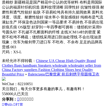
质棉纱 新疆棉花是国产棉花中公认的优等材料 布料是用国际
公认的福原针织机织造 面料纹理清晰 回弹性好 抗皱性很强 耐
磨性和透气性较好 贴肤 不容易松垮具有持久挺阔效果 面料光
泽度、强度、耐磨性较好 缩水率小 骨架感很好 纯棉布是气流
液缸生产 环保染色达到国家一等品要求 不易掉色 不容易出现
折痕爪痕 OS版型 好穿到一年四季都可拥有：缝纫机针采用9
号圆头针 不扎破不扎断面料的纤维 走线3CM/14针的密度 紧
密不松垮不稀疏；缝纫线采用进口防油处理线 不会出现油渍
现象；坎车为银剑带刀进口车 不吃布、不余布 足足的品牌高
货感 003
尺码：XS-L
未经允许不得转载：
Chinese UA Cheap High Quatity Brand
Clothes Bags handbags Sneakers wholesale wholesaler seller from
China Factory suppliers Fashion Clothing Shoes best Quality
Beautiful Price
»
Balenciaga/巴黎世家 前后刺绣字母圆领卫衣
WeChat：82210051
关注我们，每天分享更多有趣的事儿，有趣有料！
558000人已关注
分享到：








赞(
0
)

打赏