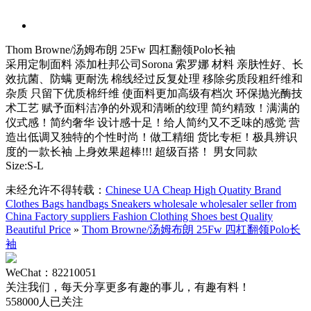
Thom Browne/汤姆布朗 25Fw 四杠翻领Polo长袖
采用定制面料 添加杜邦公司Sorona 索罗娜 材料 亲肤性好、长
效抗菌、防螨 更耐洗 棉线经过反复处理 移除劣质段粗纤维和
杂质 只留下优质棉纤维 使面料更加高级有档次 环保抛光酶技
术工艺 赋予面料洁净的外观和清晰的纹理 简约精致！满满的
仪式感！简约奢华 设计感十足！给人简约又不乏味的感觉 营
造出低调又独特的个性时尚！做工精细 货比专柜！极具辨识
度的一款长袖 上身效果超棒!!! 超级百搭！ 男女同款
Size:S-L
未经允许不得转载：
Chinese UA Cheap High Quatity Brand
Clothes Bags handbags Sneakers wholesale wholesaler seller from
China Factory suppliers Fashion Clothing Shoes best Quality
Beautiful Price
»
Thom Browne/汤姆布朗 25Fw 四杠翻领Polo长
袖
WeChat：82210051
关注我们，每天分享更多有趣的事儿，有趣有料！
558000人已关注