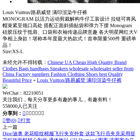
Louis Vuitton/路易威登 满印渲染牛仔裤
MONOGRAM 以活力运动剪裁解构牛仔工装设计 拉链可将风
帽束紧至领口高处 搭配正面斜插贴袋和弹力下摆 Monogram
硅胶压纹于抵肩、口袋和衣袖传递品牌意趣 各大明星网红大V
争相上身款！堪称本年度最大热款式！首单限量500件 重磅单
品！
Size:XS-L
未经允许不得转载：
Chinese UA Cheap High Quatity Brand
Clothes Bags handbags Sneakers wholesale wholesaler seller from
China Factory suppliers Fashion Clothing Shoes best Quality
Beautiful Price
»
Louis Vuitton/路易威登 满印渲染牛仔裤
WeChat：82210051
关注我们，每天分享更多有趣的事儿，有趣有料！
558000人已关注
分享到：








赞(
0
)

打赏
上一篇
Dior/迪奥 老花暗纹棉服飞行夹克外套 这款飞行员夹克采用提