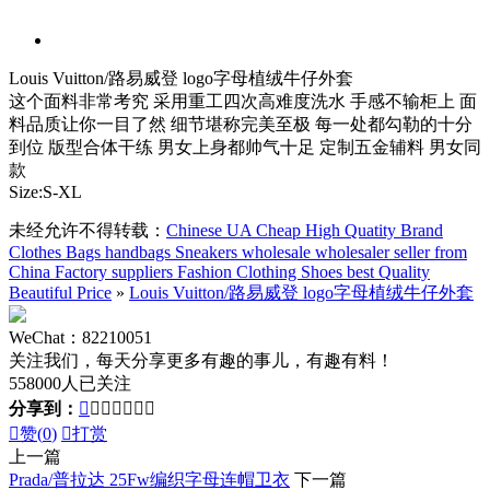
Louis Vuitton/路易威登 logo字母植绒牛仔外套
这个面料非常考究 采用重工四次高难度洗水 手感不输柜上 面
料品质让你一目了然 细节堪称完美至极 每一处都勾勒的十分
到位 版型合体干练 男女上身都帅气十足 定制五金辅料 男女同
款
Size:S-XL
未经允许不得转载：
Chinese UA Cheap High Quatity Brand
Clothes Bags handbags Sneakers wholesale wholesaler seller from
China Factory suppliers Fashion Clothing Shoes best Quality
Beautiful Price
»
Louis Vuitton/路易威登 logo字母植绒牛仔外套
WeChat：82210051
关注我们，每天分享更多有趣的事儿，有趣有料！
558000人已关注
分享到：








赞(
0
)

打赏
上一篇
Prada/普拉达 25Fw编织字母连帽卫衣
下一篇