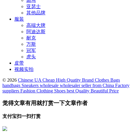
彪马
亚瑟士
其他品牌
服装
高端大牌
阿迪达斯
耐克
万斯
冠军
虎头
皮带
视频实拍
© 2026
Chinese UA Cheap High Quatity Brand Clothes Bags
handbags Sneakers wholesale wholesaler seller from China Factory
suppliers Fashion Clothing Shoes best Quality Beautiful Price
觉得文章有用就打赏一下文章作者
支付宝扫一扫打赏