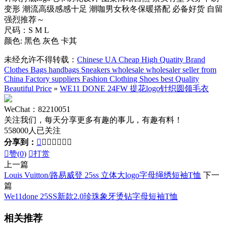
变形 潮流高级感感十足 潮咖男女秋冬保暖搭配 必备好货 自留
强烈推荐～
尺码：S M L
颜色: 黑色 灰色 卡其
未经允许不得转载：
Chinese UA Cheap High Quatity Brand
Clothes Bags handbags Sneakers wholesale wholesaler seller from
China Factory suppliers Fashion Clothing Shoes best Quality
Beautiful Price
»
WE11 DONE 24FW 提花logo针织圆领毛衣
WeChat：82210051
关注我们，每天分享更多有趣的事儿，有趣有料！
558000人已关注
分享到：








赞(
0
)

打赏
上一篇
Louis Vuitton/路易威登 25ss 立体大logo字母绳绣短袖T恤
下一
篇
We11done 25SS新款2.0珍珠象牙烫钻字母短袖T恤
相关推荐