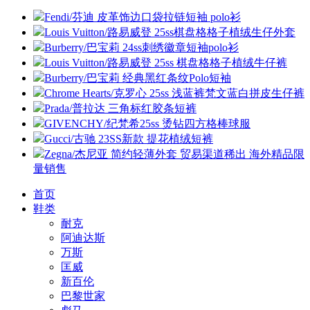
Fendi/芬迪 皮革饰边口袋拉链短袖 polo衫
Louis Vuitton/路易威登 25ss棋盘格格子植绒生仔外套
Burberry/巴宝莉 24ss刺绣徽章短袖polo衫
Louis Vuitton/路易威登 25ss 棋盘格格子植绒牛仔裤
Burberry/巴宝莉 经典黑红条纹Polo短袖
Chrome Hearts/克罗心 25ss 浅蓝裤梵文蓝白拼皮生仔裤
Prada/普拉达 三角标红胶条短裤
GIVENCHY/纪梵希25ss 烫钻四方格棒球服
Gucci/古驰 23SS新款 提花植绒短裤
Zegna/杰尼亚 简约轻薄外套 贸易渠道稀出 海外精品限
量销售
首页
鞋类
耐克
阿迪达斯
万斯
匡威
新百伦
巴黎世家