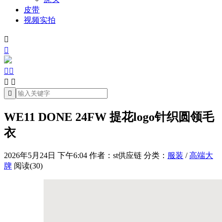
皮带
视频实拍







WE11 DONE 24FW 提花logo针织圆领毛
衣
2026年5月24日 下午6:04
作者：st供应链
分类：
服装
/
高端大
牌
阅读(30)