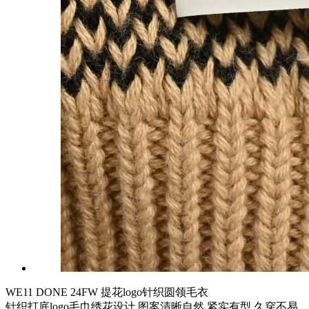
WE11 DONE 24FW 提花logo针织圆领毛衣
针织打底logo毛巾绣花设计 图案清晰自然 紧实有型 久穿不易