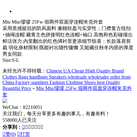
Miu Miu/缪缪 25Fw 假两件双面穿连帽夹克外套
采用质感挺括的防风面料 兼顾轻盈与实穿性；门襟复古纽扣
+抽绳连帽 藏青主色拼接明红色连帽+袖口 高饱和色彩碰撞出
鲜活张力 内里翻出的红色绸衬里更添细节惊喜；长款落肩剪
裁 弱化身材限制 既能衬出随性慵懒 又能藏住秋冬内搭的厚度
男女同款
Size:S-L
未经允许不得转载：
Chinese UA Cheap High Quatity Brand
Clothes Bags handbags Sneakers wholesale wholesaler seller from
China Factory suppliers Fashion Clothing Shoes best Quality
Beautiful Price
»
Miu Miu/缪缪 25Fw 假两件双面穿连帽夹克外
套
WeChat：82210051
关注我们，每天分享更多有趣的事儿，有趣有料！
558000人已关注
分享到：








赞(
0
)

打赏