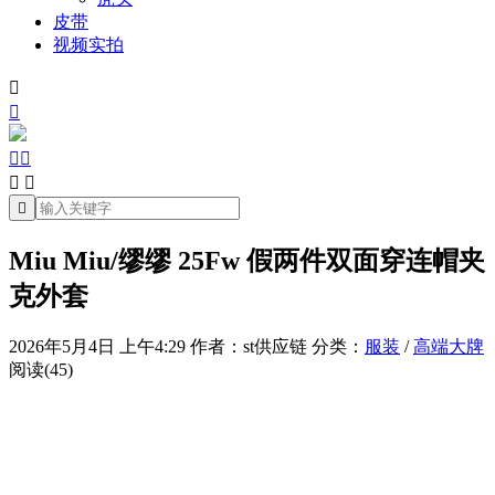
皮带
视频实拍







Miu Miu/缪缪 25Fw 假两件双面穿连帽夹
克外套
2026年5月4日 上午4:29
作者：st供应链
分类：
服装
/
高端大牌
阅读(45)