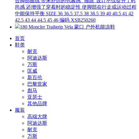
合脚部曲线 带来舒适的包裹感 “猫跟”设计不仅提升了时
尚感 还增强了穿着时的稳定性 使脚部在行走或运动过程
中能保持平衡 SIZE 36 36.5 37.5 38 38.5 39 40 40.5 41 42
42.5 43 44 44.5 45 46 编码 XSB250260
180 Moncler Trailgrip Vela 蒙口 户外机能凉鞋
首页
鞋类
耐克
阿迪达斯
万斯
匡威
新百伦
巴黎世家
彪马
亚瑟士
其他品牌
服装
高端大牌
阿迪达斯
耐克
万斯