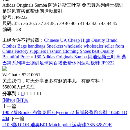
Adidas Originals Samba 阿迪达斯三叶草 桑巴舞系列绅士德训
足球风百搭低帮休闲运动板鞋
货号: JP9222
尺码: 35.5 36 36.5 37 38 38.5 39 40 40.5 41 42 42.5 43 44 45
编码：28
未经允许不得转载：
Chinese UA Cheap High Quatity Brand
Clothes Bags handbags Sneakers wholesale wholesaler seller from
China Factory suppliers Fashion Clothing Shoes best Quality
Beautiful Price
»
160 Adidas Originals Samba 阿迪达斯三叶草 桑
巴舞系列绅士德训足球风百搭低帮休闲运动板鞋 JP9222
WeChat：82210051
关注我们，每天分享更多有趣的事儿，有趣有料！
558000人已关注
分享到：








赞(
0
)

打赏
上一篇
190 Z版Brooks 布鲁克斯 Glycerin 22 超弹轻盈跑步鞋 10445 1D
404
下一篇
210 S版DIOR 迪奥B01 Match point 运动鞋 3SN328ZQR