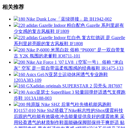
相关推荐
180 Nike Dunk Low「蓝绿拼接」款 IH1942-002
220 adidas Gazelle Indoor 粉白配色 Gazelle 系列里超有
少女感的复古风板鞋 IF1809
220 adidas Gazelle Indoor 红白色 复古红德训 是 Gazelle
系列里超亮眼的复古风板鞋 IF1808
200 Nike P-6000 米黑白款 俗称 “P6000” 是一双自带复
古 Y2K 氛围的老爹鞋 IO8711-101
200 Nike Air Force 1 ’07 LV8（空军一号） 俗称 “米白
灰” 空军 是一双自带温柔氛围感的经典板鞋 IR1475-133
160 Asics Gel-N亚瑟士运动休闲透气专业跑鞋
1203A383-109
160 GXadidas originals SUPERSTAR 2 贝壳头 JH7697
190 Asics亚瑟士 SuperBlast 3 轻量回弹舒适透气支撑跑
步鞋 1013A188-003
200 纯原版 Nike SHZ 后掌气柱先锋机能风跑鞋
IQ1157-010 Nike ShZ搭载了Nike标志性的Shox缓震科技
后跟的气柱能有效吸收冲击能量提供良好的缓震效果 采
用轻盈透气的材质制作鞋面能确保脚部保持干爽舒适 贴