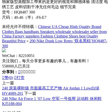
独家版型蒸餾加工帶來的是更好的视觉和脚感体验 清洁度 电
绣工艺 皮料切割干净无任何毛边 细节完美
货号：HQ8487 300
尺码：40-46（半）-F6-E7
未经允许不得转载：
Chinese UA Cheap High Quatity Brand
Clothes Bags handbags Sneakers wholesale wholesaler seller from
China Factory suppliers Fashion Clothing Shoes best Quality
Beautiful Price
»
200 Nike Dunk Low Retro ‘联名黑棕’HQ8487-
300
WeChat：82210051
关注我们，每天分享更多有趣的事儿，有趣有料！
558000人已关注
分享到：








赞(
0
)

打赏
上一篇
240 原装裸鞋级 市面最高工艺产物 Air Jordan 1 Low白绿
HV4089-201
下一篇
240 NIke Air Force 1 ’07 Low 空军一号低帮 运动鞋 休闲鞋
KJ5188-004