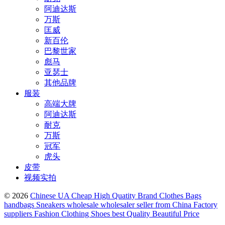
阿迪达斯
万斯
匡威
新百伦
巴黎世家
彪马
亚瑟士
其他品牌
服装
高端大牌
阿迪达斯
耐克
万斯
冠军
虎头
皮带
视频实拍
© 2026
Chinese UA Cheap High Quatity Brand Clothes Bags
handbags Sneakers wholesale wholesaler seller from China Factory
suppliers Fashion Clothing Shoes best Quality Beautiful Price