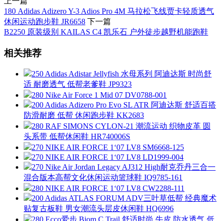
上一篇
180 Adidas Adizero Y-3 Adios Pro 4M 马拉松飞线贾卡轻质透气
休闲运动跑步鞋 JR6658
下一篇
B2250 原装级别 KAILAS C4 凯乐石 户外徒步越野机能跑鞋
相关推荐
250 Adidas Adistar Jellyfish 水母系列 阿迪达斯 时尚舒
适 耐磨透气 低帮老爹鞋 JP9323
280 Nike Air Force 1 Mid 07 DV0788-001
200 Adidas Adizero Pro Evo SL ATR 阿迪达斯 舒适百搭
防滑耐磨 低帮 休闲跑步鞋 KK2683
280 RAF SIMONS CYLON-21 潮流运动 织物皮革 圆
头系带 低帮休闲鞋 HR740006S
270 NIKE AIR FORCE 1‘07 LV8 SM6668-125
270 NIKE AIR FORCE 1‘07 LV8 LD1999-004
270 Nike Air Jordan Legacy AJ312 High耐克乔丹三合一
混合版本高帮文化休闲运动篮球鞋 IQ9785-161
280 NIKE AIR FORCE 1‘07 LV8 CW2288-111
200 Adidas ATLAS FORUM ADV三叶草低帮 经典魔术
贴复古板鞋 男女潮流头层皮休闲鞋 HQ6996
280 Ecco爱步 Biom C Trail 舒适时尚 牛皮 防水透气 低