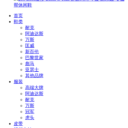
帮休闲鞋
首页
鞋类
耐克
阿迪达斯
万斯
匡威
新百伦
巴黎世家
彪马
亚瑟士
其他品牌
服装
高端大牌
阿迪达斯
耐克
万斯
冠军
虎头
皮带