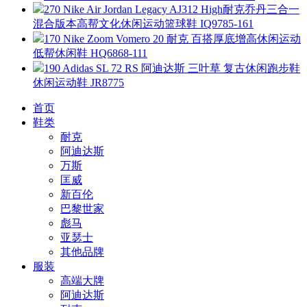
270 Nike Air Jordan Legacy AJ312 High耐克乔丹三合一
混合版本高帮文化休闲运动篮球鞋 IQ9785-161
170 Nike Zoom Vomero 20 耐克 百搭厚底增高休闲运动
低帮休闲鞋 HQ6868-111
190 Adidas SL 72 RS 阿迪达斯 三叶草 复古休闲跑步鞋
休闲运动鞋 JR8775
首页
鞋类
耐克
阿迪达斯
万斯
匡威
新百伦
巴黎世家
彪马
亚瑟士
其他品牌
服装
高端大牌
阿迪达斯