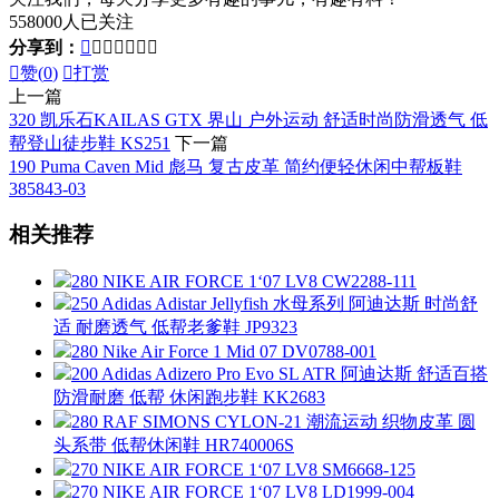
558000人已关注
分享到：








赞(
0
)

打赏
上一篇
320 凯乐石KAILAS GTX 界山 户外运动 舒适时尚防滑透气 低
帮登山徒步鞋 KS251
下一篇
190 Puma Caven Mid 彪马 复古皮革 简约便轻休闲中帮板鞋
385843-03
相关推荐
280 NIKE AIR FORCE 1‘07 LV8 CW2288-111
250 Adidas Adistar Jellyfish 水母系列 阿迪达斯 时尚舒
适 耐磨透气 低帮老爹鞋 JP9323
280 Nike Air Force 1 Mid 07 DV0788-001
200 Adidas Adizero Pro Evo SL ATR 阿迪达斯 舒适百搭
防滑耐磨 低帮 休闲跑步鞋 KK2683
280 RAF SIMONS CYLON-21 潮流运动 织物皮革 圆
头系带 低帮休闲鞋 HR740006S
270 NIKE AIR FORCE 1‘07 LV8 SM6668-125
270 NIKE AIR FORCE 1‘07 LV8 LD1999-004