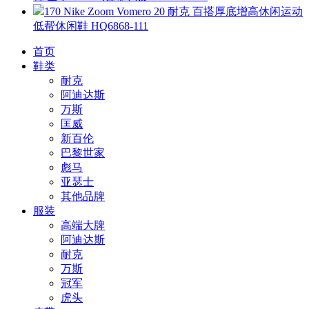
170 Nike Zoom Vomero 20 耐克 百搭厚底增高休闲运动
低帮休闲鞋 HQ6868-111
首页
鞋类
耐克
阿迪达斯
万斯
匡威
新百伦
巴黎世家
彪马
亚瑟士
其他品牌
服装
高端大牌
阿迪达斯
耐克
万斯
冠军
虎头