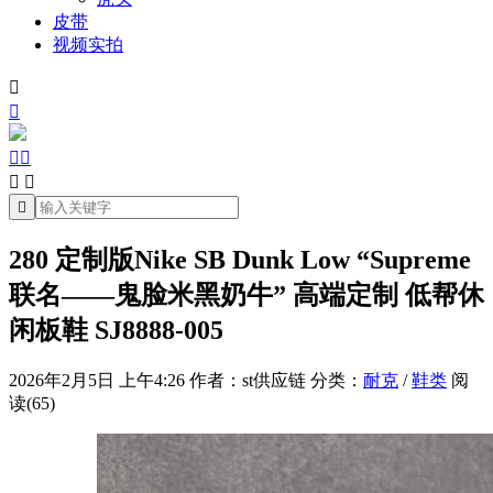
皮带
视频实拍







280 定制版Nike SB Dunk Low “Supreme
联名——鬼脸米黑奶牛” 高端定制 低帮休
闲板鞋 SJ8888-005
2026年2月5日 上午4:26
作者：st供应链
分类：
耐克
/
鞋类
阅
读(65)