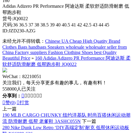
160
Adidas Adizero PR Performance 阿迪达斯 柔软舒适防滑耐磨 低
帮跑步鞋
货号:JQ0022
尺码:36 36.5 37 38 38.5 39 40 40.5 41 42 42.5 43 44 45
ID:JZD230-AZG
未经允许不得转载：
Chinese UA Cheap High Quatity Brand
Clothes Bags handbags Sneakers wholesale wholesaler seller from
China Factory suppliers Fashion Clothing Shoes best Quality
Beautiful Price
»
160 Adidas Adizero PR Performance 阿迪达斯 柔
软舒适防滑耐磨 低帮跑步鞋 JQ0022
WeChat：82210051
关注我们，每天分享更多有趣的事儿，有趣有料！
558000人已关注
分享到：








赞(
0
)

打赏
上一篇
190 MLB CARGO CHUNKY 纽约洋基队 时尚百搭休闲运动潮
流 防滑耐磨 低帮 老爹鞋 3ASHC055N
下一篇
280 Nike Dunk Low Retro ‘DIY高端定制’耐克 低帮休闲运动板