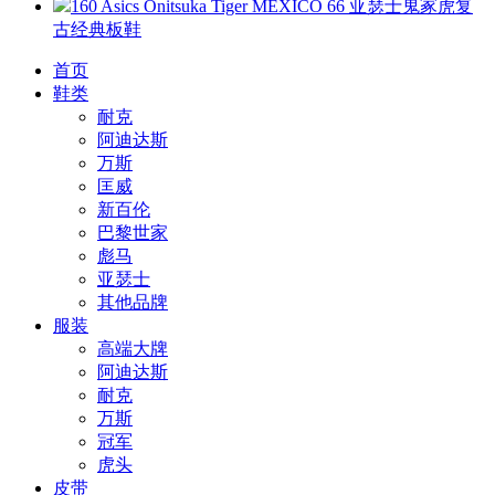
160 Asics Onitsuka Tiger MEXICO 66 亚瑟士鬼冢虎复
古经典板鞋
首页
鞋类
耐克
阿迪达斯
万斯
匡威
新百伦
巴黎世家
彪马
亚瑟士
其他品牌
服装
高端大牌
阿迪达斯
耐克
万斯
冠军
虎头
皮带