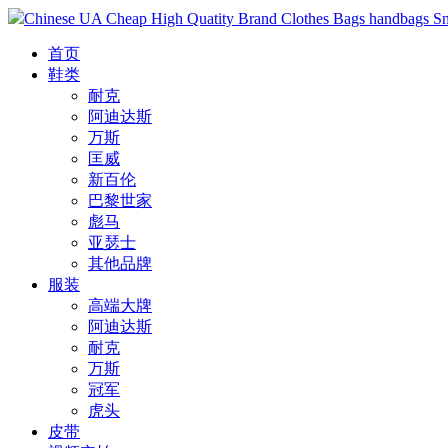
Chinese UA Cheap High Quatity Brand Clothes Bags handbags Sneak
首页
鞋类
耐克
阿迪达斯
万斯
匡威
新百伦
巴黎世家
彪马
亚瑟士
其他品牌
服装
高端大牌
阿迪达斯
耐克
万斯
冠军
虎头
皮带