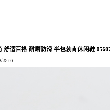
ng 简约时尚 舒适百搭 耐磨防滑 半包勃肯休闲鞋 05607
阅读(77)