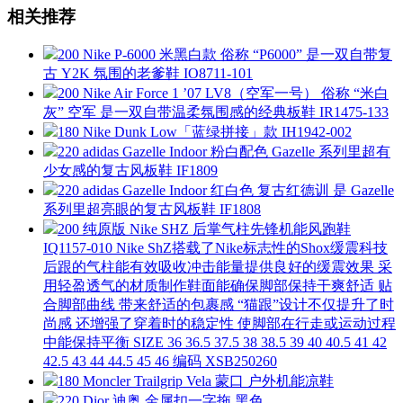
相关推荐
200 Nike P-6000 米黑白款 俗称 “P6000” 是一双自带复
古 Y2K 氛围的老爹鞋 IO8711-101
200 Nike Air Force 1 ’07 LV8（空军一号） 俗称 “米白
灰” 空军 是一双自带温柔氛围感的经典板鞋 IR1475-133
180 Nike Dunk Low「蓝绿拼接」款 IH1942-002
220 adidas Gazelle Indoor 粉白配色 Gazelle 系列里超有
少女感的复古风板鞋 IF1809
220 adidas Gazelle Indoor 红白色 复古红德训 是 Gazelle
系列里超亮眼的复古风板鞋 IF1808
200 纯原版 Nike SHZ 后掌气柱先锋机能风跑鞋
IQ1157-010 Nike ShZ搭载了Nike标志性的Shox缓震科技
后跟的气柱能有效吸收冲击能量提供良好的缓震效果 采
用轻盈透气的材质制作鞋面能确保脚部保持干爽舒适 贴
合脚部曲线 带来舒适的包裹感 “猫跟”设计不仅提升了时
尚感 还增强了穿着时的稳定性 使脚部在行走或运动过程
中能保持平衡 SIZE 36 36.5 37.5 38 38.5 39 40 40.5 41 42
42.5 43 44 44.5 45 46 编码 XSB250260
180 Moncler Trailgrip Vela 蒙口 户外机能凉鞋
220 Dior 迪奥 金属扣一字拖 黑色