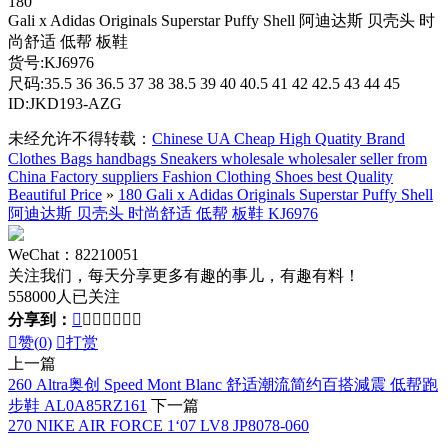
180
Gali x Adidas Originals Superstar Puffy Shell 阿迪达斯 贝壳头 时
尚舒适 低帮 板鞋
货号:KJ6976
尺码:35.5 36 36.5 37 38 38.5 39 40 40.5 41 42 42.5 43 44 45
ID:JKD193-AZG
未经允许不得转载：
Chinese UA Cheap High Quatity Brand
Clothes Bags handbags Sneakers wholesale wholesaler seller from
China Factory suppliers Fashion Clothing Shoes best Quality
Beautiful Price
»
180 Gali x Adidas Originals Superstar Puffy Shell
阿迪达斯 贝壳头 时尚舒适 低帮 板鞋 KJ6976
WeChat：82210051
关注我们，每天分享更多有趣的事儿，有趣有料！
558000人已关注
分享到：








赞(
0
)

打赏
上一篇
260 Altra奥创 Speed Mont Blanc 舒适潮流简约百搭減震 低帮跑
步鞋 AL0A85RZ161
下一篇
270 NIKE AIR FORCE 1‘07 LV8 JP8078-060