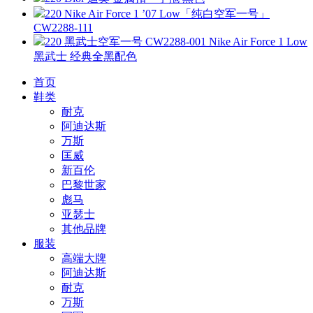
220 Nike Air Force 1 ’07 Low「纯白空军一号」
CW2288-111
220 黑武士空军一号 CW2288-001 Nike Air Force 1 Low
黑武士 经典全黑配色
首页
鞋类
耐克
阿迪达斯
万斯
匡威
新百伦
巴黎世家
彪马
亚瑟士
其他品牌
服装
高端大牌
阿迪达斯
耐克
万斯