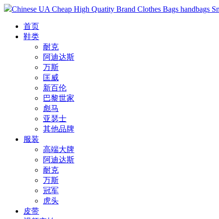
Chinese UA Cheap High Quatity Brand Clothes Bags handbags Sneak
首页
鞋类
耐克
阿迪达斯
万斯
匡威
新百伦
巴黎世家
彪马
亚瑟士
其他品牌
服装
高端大牌
阿迪达斯
耐克
万斯
冠军
虎头
皮带