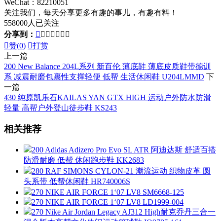
WeChat：82210051
关注我们，每天分享更多有趣的事儿，有趣有料！
558000人已关注
分享到：








赞(
0
)

打赏
上一篇
200 New Balance 204L系列 新百伦 薄底鞋 薄底皮质鞋带德训
系 减震耐磨包裹性支撑轻便 低帮 生活休闲鞋 U204LMMD
下
一篇
430 纯原凯乐石KAILAS YAN GTX HIGH 运动户外防水防滑
轻量 高帮户外登山徒步鞋 KS243
相关推荐
200 Adidas Adizero Pro Evo SL ATR 阿迪达斯 舒适百搭
防滑耐磨 低帮 休闲跑步鞋 KK2683
280 RAF SIMONS CYLON-21 潮流运动 织物皮革 圆
头系带 低帮休闲鞋 HR740006S
270 NIKE AIR FORCE 1‘07 LV8 SM6668-125
270 NIKE AIR FORCE 1‘07 LV8 LD1999-004
270 Nike Air Jordan Legacy AJ312 High耐克乔丹三合一