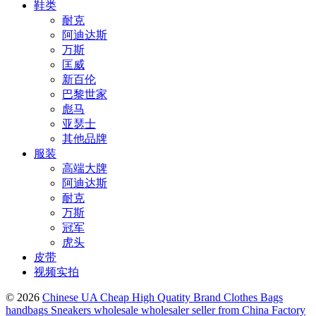
鞋类
耐克
阿迪达斯
万斯
匡威
新百伦
巴黎世家
彪马
亚瑟士
其他品牌
服装
高端大牌
阿迪达斯
耐克
万斯
冠军
虎头
皮带
视频实拍
© 2026
Chinese UA Cheap High Quatity Brand Clothes Bags
handbags Sneakers wholesale wholesaler seller from China Factory