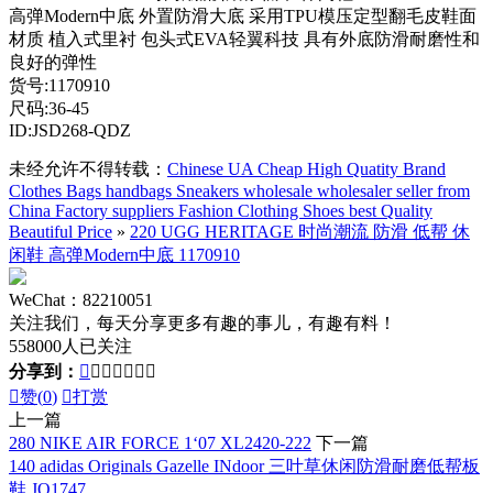
高弹Modern中底 外置防滑大底 采用TPU模压定型翻毛皮鞋面
材质 植入式里衬 包头式EVA轻翼科技 具有外底防滑耐磨性和
良好的弹性
货号:1170910
尺码:36-45
ID:JSD268-QDZ
未经允许不得转载：
Chinese UA Cheap High Quatity Brand
Clothes Bags handbags Sneakers wholesale wholesaler seller from
China Factory suppliers Fashion Clothing Shoes best Quality
Beautiful Price
»
220 UGG HERITAGE 时尚潮流 防滑 低帮 休
闲鞋 高弹Modern中底 1170910
WeChat：82210051
关注我们，每天分享更多有趣的事儿，有趣有料！
558000人已关注
分享到：








赞(
0
)

打赏
上一篇
280 NIKE AIR FORCE 1‘07 XL2420-222
下一篇
140 adidas Originals Gazelle INdoor 三叶草休闲防滑耐磨低帮板
鞋 JQ1747