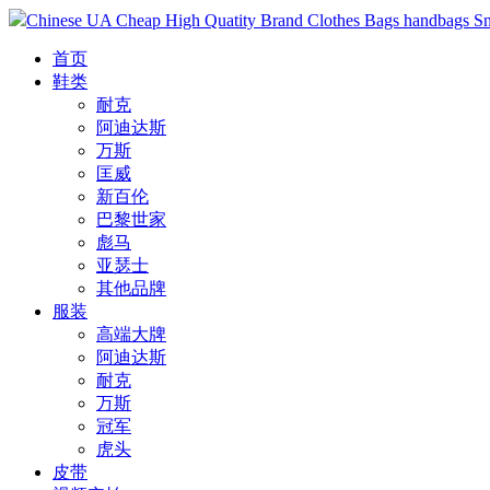
Chinese UA Cheap High Quatity Brand Clothes Bags handbags Sneak
首页
鞋类
耐克
阿迪达斯
万斯
匡威
新百伦
巴黎世家
彪马
亚瑟士
其他品牌
服装
高端大牌
阿迪达斯
耐克
万斯
冠军
虎头
皮带