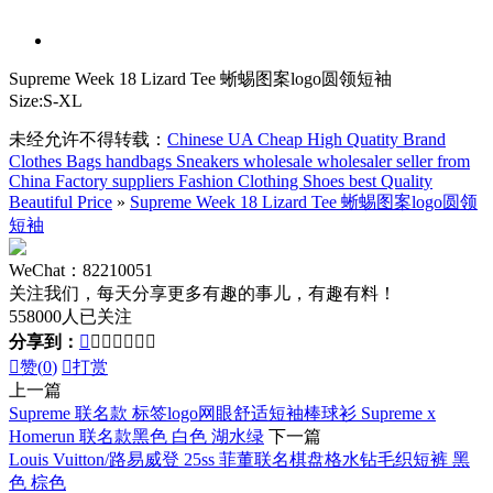
Supreme Week 18 Lizard Tee 蜥蜴图案logo圆领短袖
Size:S-XL
未经允许不得转载：
Chinese UA Cheap High Quatity Brand
Clothes Bags handbags Sneakers wholesale wholesaler seller from
China Factory suppliers Fashion Clothing Shoes best Quality
Beautiful Price
»
Supreme Week 18 Lizard Tee 蜥蜴图案logo圆领
短袖
WeChat：82210051
关注我们，每天分享更多有趣的事儿，有趣有料！
558000人已关注
分享到：








赞(
0
)

打赏
上一篇
Supreme 联名款 标签logo网眼舒适短袖棒球衫 Supreme x
Homerun 联名款黑色 白色 湖水绿
下一篇
Louis Vuitton/路易威登 25ss 菲董联名棋盘格水钻毛织短裤 黑
色 棕色