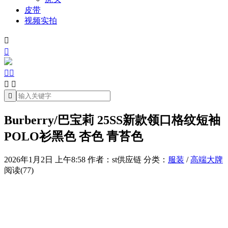
皮带
视频实拍







Burberry/巴宝莉 25SS新款领口格纹短袖
POLO衫黑色 杏色 青苔色
2026年1月2日 上午8:58
作者：st供应链
分类：
服装
/
高端大牌
阅读(77)