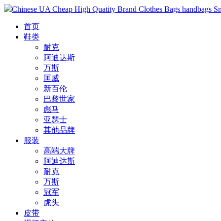
Chinese UA Cheap High Quatity Brand Clothes Bags handbags Sneak
首页
鞋类
耐克
阿迪达斯
万斯
匡威
新百伦
巴黎世家
彪马
亚瑟士
其他品牌
服装
高端大牌
阿迪达斯
耐克
万斯
冠军
虎头
皮带