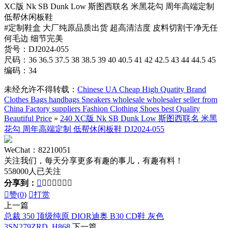
XC版 Nk SB Dunk Low 斯图西联名 米黑花勾 周年高端定制
低帮休闲板鞋
#定制鞋盒 大厂纯原品质出货 超高清洁度 皮料切割干净无任
何毛边 细节完美
货号：DJ2024-055
尺码：36 36.5 37.5 38 38.5 39 40 40.5 41 42 42.5 43 44 44.5 45
编码：34
未经允许不得转载：
Chinese UA Cheap High Quatity Brand
Clothes Bags handbags Sneakers wholesale wholesaler seller from
China Factory suppliers Fashion Clothing Shoes best Quality
Beautiful Price
»
240 XC版 Nk SB Dunk Low 斯图西联名 米黑
花勾 周年高端定制 低帮休闲板鞋 DJ2024-055
WeChat：82210051
关注我们，每天分享更多有趣的事儿，有趣有料！
558000人已关注
分享到：








赞(
0
)

打赏
上一篇
总裁 350 顶级纯原 DIOR迪奥 B30 CD鞋 灰色
3SN279ZRD_H868
下一篇