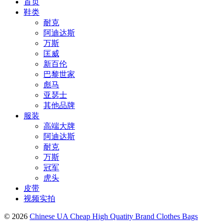
首页
鞋类
耐克
阿迪达斯
万斯
匡威
新百伦
巴黎世家
彪马
亚瑟士
其他品牌
服装
高端大牌
阿迪达斯
耐克
万斯
冠军
虎头
皮带
视频实拍
© 2026
Chinese UA Cheap High Quatity Brand Clothes Bags