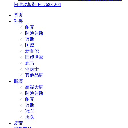
闲运动板鞋 FC7688-204
首页
鞋类
耐克
阿迪达斯
万斯
匡威
新百伦
巴黎世家
彪马
亚瑟士
其他品牌
服装
高端大牌
阿迪达斯
耐克
万斯
冠军
虎头
皮带