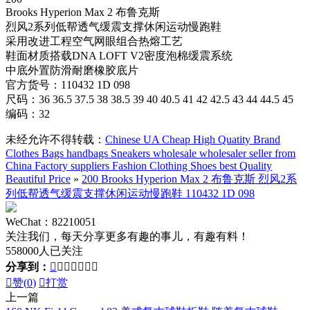
Brooks Hyperion Max 2 布鲁克斯
烈风2系列低帮透气缓震支撑休闲运动慢跑鞋
采用改进工程空气网眼组合热熔工艺
鞋面材质搭载DNA LOFT V2密度泡棉缓震系统
中底外置防滑耐磨橡胶底片
官方货号：110432 1D 098
尺码：36 36.5 37.5 38 38.5 39 40 40.5 41 42 42.5 43 44 44.5 45
编码：32
未经允许不得转载：
Chinese UA Cheap High Quatity Brand
Clothes Bags handbags Sneakers wholesale wholesaler seller from
China Factory suppliers Fashion Clothing Shoes best Quality
Beautiful Price
»
200 Brooks Hyperion Max 2 布鲁克斯 烈风2系
列低帮透气缓震支撑休闲运动慢跑鞋 110432 1D 098
WeChat：82210051
关注我们，每天分享更多有趣的事儿，有趣有料！
558000人已关注
分享到：








赞(
0
)

打赏
上一篇