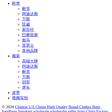
鞋类
耐克
阿迪达斯
万斯
匡威
新百伦
巴黎世家
彪马
亚瑟士
其他品牌
服装
高端大牌
阿迪达斯
耐克
万斯
冠军
虎头
皮带
视频实拍
© 2026
Chinese UA Cheap High Quatity Brand Clothes Bags
handbags Sneakers wholesale wholesaler seller from China Factory