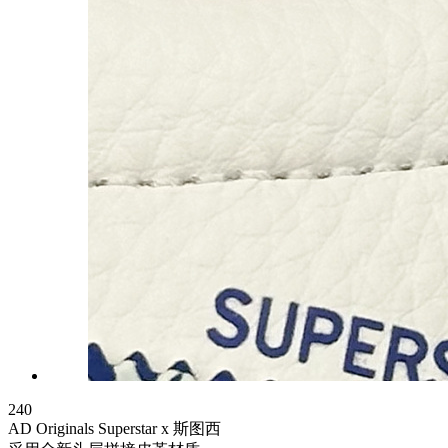
240
AD Originals Superstar x 斯图西