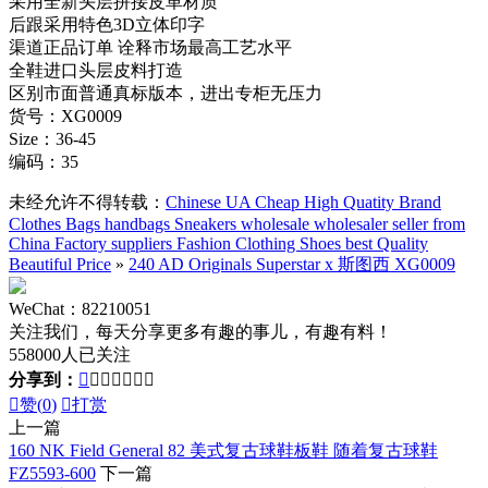
采用全新头层拼接皮革材质
后跟采用特色3D立体印字
渠道正品订单 诠释市场最高工艺水平
全鞋进口头层皮料打造
区别市面普通真标版本，进出专柜无压力
货号：XG0009
Size：36-45
编码：35
未经允许不得转载：
Chinese UA Cheap High Quatity Brand
Clothes Bags handbags Sneakers wholesale wholesaler seller from
China Factory suppliers Fashion Clothing Shoes best Quality
Beautiful Price
»
240 AD Originals Superstar x 斯图西 XG0009
WeChat：82210051
关注我们，每天分享更多有趣的事儿，有趣有料！
558000人已关注
分享到：








赞(
0
)

打赏
上一篇
160 NK Field General 82 美式复古球鞋板鞋 随着复古球鞋
FZ5593-600
下一篇