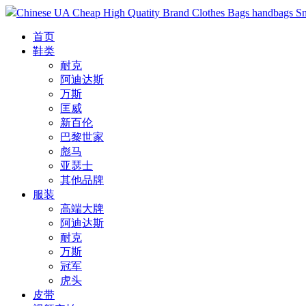
Chinese UA Cheap High Quatity Brand Clothes Bags handbags Sneak
首页
鞋类
耐克
阿迪达斯
万斯
匡威
新百伦
巴黎世家
彪马
亚瑟士
其他品牌
服装
高端大牌
阿迪达斯
耐克
万斯
冠军
虎头
皮带