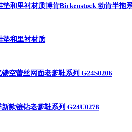
里衬材质博肯Birkenstock 勃肯半拖
鞋垫和里衬材质
镂空蕾丝网面老爹鞋系列 G24S0206
新款镶钻老爹鞋系列 G24U0278