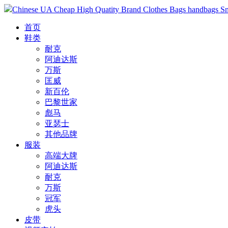
Chinese UA Cheap High Quatity Brand Clothes Bags handbags Sneak
首页
鞋类
耐克
阿迪达斯
万斯
匡威
新百伦
巴黎世家
彪马
亚瑟士
其他品牌
服装
高端大牌
阿迪达斯
耐克
万斯
冠军
虎头
皮带