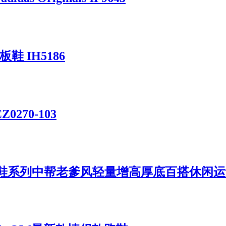
板鞋 IH5186
Z0270-103
c Mid 学长鞋系列中帮老爹风轻量增高厚底百搭休