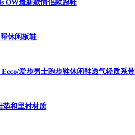
h 2024s OW最新款情侣款跑鞋
er 低帮休闲板鞋
款 Ecco/爱步男士跑步鞋休闲鞋透气轻质系
鞋垫和里衬材质