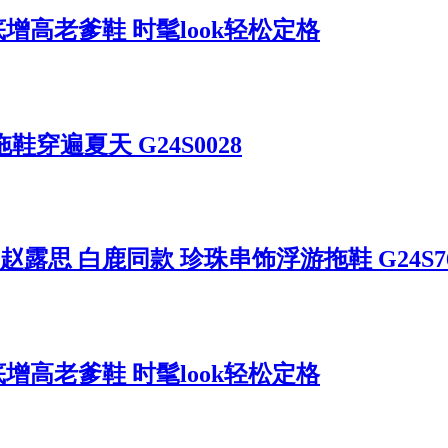
古厚底增高老爹鞋 时髦look轻松定格
穿遍夏天 G24S0028
赵露思 白鹿同款 珍珠串饰浮游拖鞋 G24S76
古厚底增高老爹鞋 时髦look轻松定格