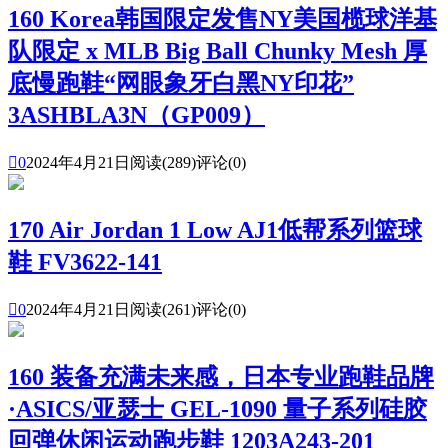
160 Korea韩国限定发售NY美国榄球洋基
队限定 x MLB Big Ball Chunky Mesh 厚
底慢跑鞋“网眼象牙白黑NY印花”
3ASHBLA3N（GP009）

0
2024年4月21日
阅读(289)
评论(0)
170 Air Jordan 1 Low AJ1低帮系列篮球
鞋 FV3622-141

0
2024年4月21日
阅读(261)
评论(0)
160 装备充满未来感，日本专业跑鞋品牌
·ASICS/亚瑟士 GEL-1090 量子系列硅胶
回弹休闲运动跑步鞋 1203A243-201