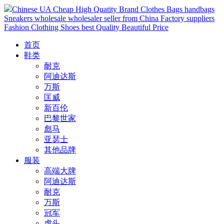
Chinese UA Cheap High Quatity Brand Clothes Bags handbags
Sneakers wholesale wholesaler seller from China Factory suppliers
Fashion Clothing Shoes best Quality Beautiful Price
首页
鞋类
耐克
阿迪达斯
万斯
匡威
新百伦
巴黎世家
彪马
亚瑟士
其他品牌
服装
高端大牌
阿迪达斯
耐克
万斯
冠军
虎头