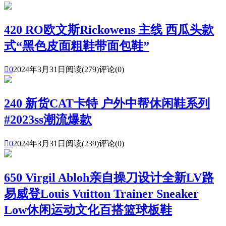
420 RO欧文斯Rickowens 主线 西瓜头款
式“黑色皮面粗鞋带面包鞋”

0
2024年3月31日
阅读(279)
评论(0)
240 新货CAT卡特 户外中帮休闲鞋系列
#2023ss潮流爆款

0
2024年3月31日
阅读(239)
评论(0)
650 Virgil Abloh亲自操刀设计全新LV路
易威登Louis Vuitton Trainer Sneaker
Low休闲运动文化百搭篮球板鞋