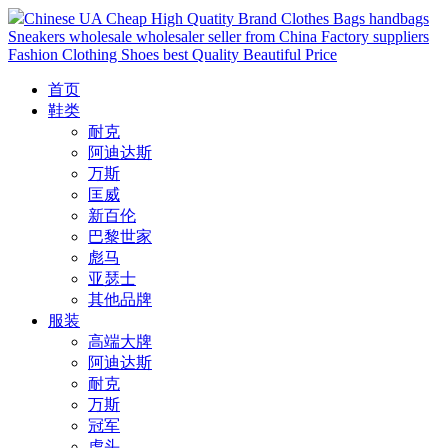
Chinese UA Cheap High Quatity Brand Clothes Bags handbags
Sneakers wholesale wholesaler seller from China Factory suppliers
Fashion Clothing Shoes best Quality Beautiful Price
首页
鞋类
耐克
阿迪达斯
万斯
匡威
新百伦
巴黎世家
彪马
亚瑟士
其他品牌
服装
高端大牌
阿迪达斯
耐克
万斯
冠军
虎头