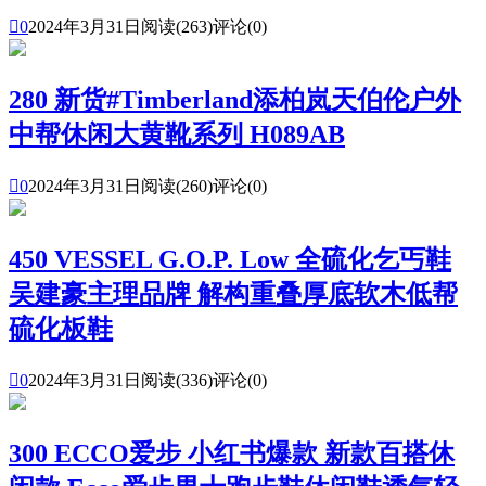

0
2024年3月31日
阅读(263)
评论(0)
280 新货#Timberland添柏岚天伯伦户外
中帮休闲大黄靴系列 H089AB

0
2024年3月31日
阅读(260)
评论(0)
450 VESSEL G.O.P. Low 全硫化乞丐鞋
吴建豪主理品牌 解构重叠厚底软木低帮
硫化板鞋

0
2024年3月31日
阅读(336)
评论(0)
300 ECCO爱步 小红书爆款 新款百搭休