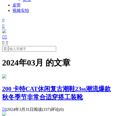
皮带
视频实拍







2024年03月 的文章
200 卡特CAT休闲复古潮鞋23ss潮流爆款
秋冬季节非常合适穿搭工装靴

0
2024年3月31日
阅读(337)
评论(0)